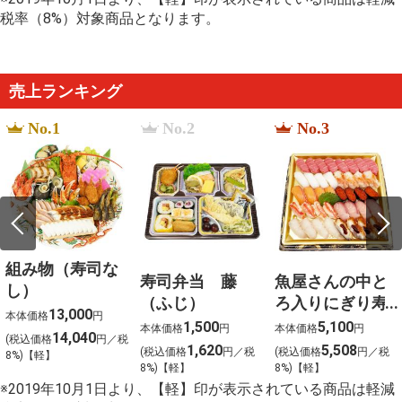
truehd
税率（8%）対象商品となります。
%E5%B0%8F%E8%A6%8B%E5%B7%9D
%E5%BC%81%E5%BD%93
%E3%81%8B%E3%81%97%E3%82%8F%E9%A3%AF
%E3%81%B5%E3%81%AA%E3%81%A4%E3%81%8B
Chi%27s Sweet Home mangaupdate
売上ランキング
%E3%83%87%E3%83%9F%E3%82%B0%E3%83%A9
%E5%BF%97%E9%BA%BB%E8%A6%B3%E5%85%89
No.1
No.2
No.3
%E5%AE%89%E5%80%8D%E9%A6%96%E7%9B%B8%
組み物（寿司な
寿司弁当 藤
魚屋さんの中と
し）
（ふじ）
ろ入りにぎり寿
13,000
本体価格
円
司４０貫入
1,500
5,100
本体価格
円
本体価格
円
14,040
(税込価格
円／税
1,620
5,508
(税込価格
円／税
(税込価格
円／税
8%)【軽】
8%)【軽】
8%)【軽】
※2019年10月1日より、【軽】印が表示されている商品は軽減