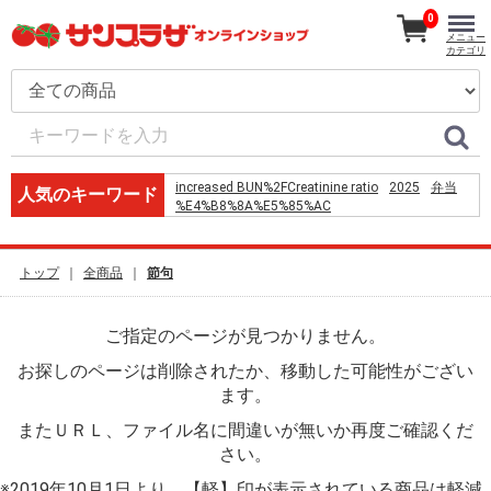
0
メニュー
カテゴリ
increased BUN%2FCreatinine ratio
2025
弁当
人気のキーワード
%E4%B8%8A%E5%85%AC
%E0%B8%84%E0%B8%B7%E0%B8%AD
utilizing %EB%9C%BB
%E6%B3%A2%E8%A8%98
%E3%82%BF%E3%83%83%E3%82%AF%E3%83%AF%
トップ
全商品
節句
%E3%83%A6%E3%83%8B%E3%82%AF%E3%83%AD
%E5%8F%A3%E5%86%85%E7%99%BA%E5%B0%84
BWT%E6%B2%99%E6%BF%BE%E8%A8%AD%E5%82
ご指定のページが見つかりません。
%E8%B5%B7%E5%8F%B8%E7%82%B8%E9%9B%9E
%E5%8F%B0%E5%8D%97
お探しのページは削除されたか、移動した可能性がござい
%D1%86%D0%B2%D0%B5%D1%82%D1%8B %D0%B
%D1%8D%D0%BB%D0%B4%D0%B6%D0%B5%D1%8
ます。
%D7%9E%D7%AA%D7%9B%D7%95%D7%9F
またＵＲＬ、ファイル名に間違いが無いか再度ご確認くだ
%D7%A9%D7%A0%D7%99%D7%A6%D7%9C
%D7%91%D7%91%D7%9C%D7%99%D7%9C%D7%94
さい。
%E5%A0%80%E5%86%85%E4%B8%80%E4%BA%BA
%E3%83%89%E3%83%AB%E3%83%93%E3%83%BC%
※2019年10月1日より、【軽】印が表示されている商品は軽減