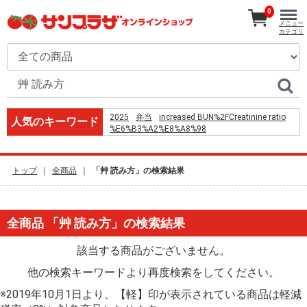
0
メニュー
カテゴリ
2025
弁当
increased BUN%2FCreatinine ratio
人気のキーワード
%E6%B3%A2%E8%A8%98
BWT%E6%B2%99%E6%BF%BE%E8%A8%AD%E5%82
%D0%A2%D0%B8%D1%80%D0%B8%D0%BB
%D0%AD%D0%BA%D1%85%D0%BE%D1%84%D1%84
トップ
全商品
「艸 読み方」の検索結果
utilizing %EB%9C%BB
%D0%B7%D0%B5%D0%BD%D0%BA%D0%BE%D0%B
120
%D0%B3%D1%80%D0%B0%D0%B4%D1%83%D1%81
全商品 「艸 読み方」の検索結果
song
%E0%B9%81%E0%B8%9B%E0%B8%A5%E0%B8%A7
%E4%B8%8A%E5%85%AC
該当する商品がございません。
%E0%B8%84%E0%B8%B7%E0%B8%AD
%D7%9E%D7%AA%D7%9B%D7%95%D7%9F
他の検索キーワードより再度検索をしてください。
%D7%A9%D7%A0%D7%99%D7%A6%D7%9C
%D7%91%D7%91%D7%9C%D7%99%D7%9C%D7%94
※2019年10月1日より、【軽】印が表示されている商品は軽減
2026