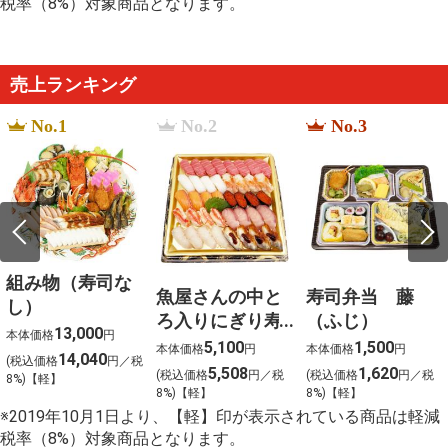
税率（8%）対象商品となります。
%E5%A0%80%E5%86%85%E4%B8%80%E4%BA%BA
CHIIKAWA %E5%90%89%E4%BC%8A%E5%8D%A1%E
%E7%AB%8B%E9%AB%94%E5%85%AC%E4%BB%94
%E3%83%87%E3%83%9F%E3%82%B0%E3%83%A9
%E3%83%89%E3%83%AB%E3%83%93%E3%83%BC%
売上ランキング
truehd
%E3%81%8B%E3%81%97%E3%82%8F%E9%A3%AF
No.1
No.2
No.3
%E5%B0%8F%E8%A6%8B%E5%B7%9D
%E5%BC%81%E5%BD%93
illit magnetic %E6%AD%8C%E8%A9%9E
%E0%B8%94%E0%B8%B1%E0%B8%94%E0%B8%A7
組み物（寿司な
魚屋さんの中と
寿司弁当 藤
し）
ろ入りにぎり寿
（ふじ）
13,000
本体価格
円
司４０貫入
5,100
1,500
本体価格
円
本体価格
円
14,040
(税込価格
円／税
5,508
1,620
(税込価格
円／税
(税込価格
円／税
8%)【軽】
8%)【軽】
8%)【軽】
※2019年10月1日より、【軽】印が表示されている商品は軽減
税率（8%）対象商品となります。