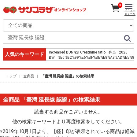
0
メニュー
カテゴリ
increased BUN%2FCreatinine ratio
弁当
2025
人気のキーワード
BWT%E6%B2%99%E6%BF%BE%E8%A8%AD%E5%82
CHIIKAWA %E5%90%89%E4%BC%8A%E5%8D%A1%E
%E7%AB%8B%E9%AB%94%E5%85%AC%E4%BB%94
%E5%8F%A3%E5%86%85%E7%99%BA%E5%B0%84
トップ
全商品
「臺灣 延長線 認證」の検索結果
%E6%B3%A2%E8%A8%98
%D7%9E%D7%AA%D7%9B%D7%95%D7%9F
%D7%A9%D7%A0%D7%99%D7%A6%D7%9C
%D7%91%D7%91%D7%9C%D7%99%D7%9C%D7%94
全商品 「臺灣 延長線 認證」の検索結果
%E3%82%BF%E3%83%83%E3%82%AF%E3%83%AF%
%E3%83%A6%E3%83%8B%E3%82%AF%E3%83%AD
%E4%B8%8A%E5%85%AC
該当する商品がございません。
%E0%B8%84%E0%B8%B7%E0%B8%AD
utilizing %EB%9C%BB
他の検索キーワードより再度検索をしてください。
%E5%A0%80%E5%86%85%E4%B8%80%E4%BA%BA
%E5%B0%8F%E8%A6%8B%E5%B7%9D
※2019年10月1日より、【軽】印が表示されている商品は軽減
%E5%BC%81%E5%BD%93