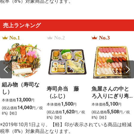
税率（8%）対象商品となります。
%E3%83%89%E3%83%AB%E3%83%93%E3%83%BC%
truehd
%D1%86%D0%B2%D0%B5%D1%82%D1%8B %D0%B
%D1%8D%D0%BB%D0%B4%D0%B6%D0%B5%D1%8
%D0%BA%D0%B8%D0%BB%D0%B8%D0%BC%D0%B
売上ランキング
%E6%AC%A1%E3%81%AF%E5%A4%A7%E4%B8%88
%E5%BE%85%E3%81%A3%E3%81%A6%E3%81%84%
No.1
No.2
No.3
%E6%AD%8C%E8%A9%9E
%E8%B5%B7%E5%8F%B8%E7%82%B8%E9%9B%9E
%E5%8F%B0%E5%8D%97
%E3%81%8B%E3%81%97%E3%82%8F%E9%A3%AF
%E3%81%B5%E3%81%AA%E3%81%A4%E3%81%8B
組み物（寿司な
寿司弁当 藤
魚屋さんの中と
し）
（ふじ）
ろ入りにぎり寿
13,000
本体価格
円
司４０貫入
1,500
5,100
本体価格
円
本体価格
円
14,040
(税込価格
円／税
1,620
5,508
(税込価格
円／税
(税込価格
円／税
8%)【軽】
8%)【軽】
8%)【軽】
※2019年10月1日より、【軽】印が表示されている商品は軽減
税率（8%）対象商品となります。