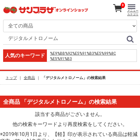
0
メニュー
カテゴリ
%E9%BB%92%E5%91%B3%E5%99%8C
人気のキーワード
%E5%91%B3
7%2F16 thru hole
%E3%83%9E%E3%82%B0%E3%83%AD%E3%81%AE%
%E7%AB%9C%E7%94%B0%E6%8F%9A%E3%81%92
トップ
全商品
「デジタルメトロノーム」の検索結果
increased BUN%2FCreatinine ratio
Chi%27s Sweet Home mangaupdate
%E5%8F%A4%E5%9D%91%E5%92%96%E5%95%A1%
%E5%B0%8F%E8%A6%8B%E5%B7%9D
全商品 「デジタルメトロノーム」の検索結果
%E5%BC%81%E5%BD%93
%D1%88%D1%82%D0%B8%D1%84%D1%82
%E4%B8%8A%E5%85%AC
該当する商品がございません。
%E0%B8%84%E0%B8%B7%E0%B8%AD
%E3%81%B5%E3%81%AA%E3%81%A4%E3%81%8B
他の検索キーワードより再度検索をしてください。
%E5%A0%80%E5%86%85%E4%B8%80%E4%BA%BA
%E9%AB%98%E5%B1%B1%E3%80%80%E6%97%85
※2019年10月1日より、【軽】印が表示されている商品は軽減
%E3%83%A9%E3%82%AF%E3%82%B9%E3%83%AB%