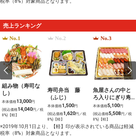
税率（8%）対象商品となります。
%D7%9E%D7%AA%D7%9B%D7%95%D7%9F
%D7%A9%D7%A0%D7%99%D7%A6%D7%9C
%D7%91%D7%91%D7%9C%D7%99%D7%9C%D7%94
%E3%83%89%E3%83%AB%E3%83%93%E3%83%BC%
truehd
売上ランキング
%E5%A4%A7%E9%98%AA
%E3%83%9F%E3%83%A5%E3%83%BC%E3%82%B8%
No.1
No.2
No.3
%E3%81%8A%E3%81%99%E3%81%99%E3%82%81
rozpolcen%C3%BD kukajto
%E3%83%87%E3%83%9F%E3%82%B0%E3%83%A9
%E3%81%8B%E3%81%97%E3%82%8F%E9%A3%AF
%D0%BA%D0%B8%D0%BB%D0%B8%D0%BC%D0%B
組み物（寿司な
寿司弁当 藤
魚屋さんの中と
し）
（ふじ）
ろ入りにぎり寿
13,000
本体価格
円
司４０貫入
1,500
5,100
本体価格
円
本体価格
円
14,040
(税込価格
円／税
1,620
5,508
(税込価格
円／税
(税込価格
円／税
8%)【軽】
8%)【軽】
8%)【軽】
※2019年10月1日より、【軽】印が表示されている商品は軽減
税率（8%）対象商品となります。